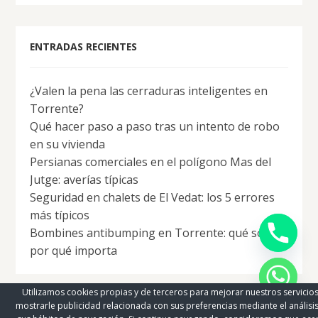
ENTRADAS RECIENTES
¿Valen la pena las cerraduras inteligentes en
Torrente?
Qué hacer paso a paso tras un intento de robo
en su vivienda
Persianas comerciales en el polígono Mas del
Jutge: averías típicas
Seguridad en chalets de El Vedat: los 5 errores
y
más típicos
t
Bombines antibumping en Torrente: qué son y
a
h
por qué importa
c
e
d
i
Utilizamos cookies propias y de terceros para mejorar nuestros servicios
H
mostrarle publicidad relacionada con sus preferencias mediante el análisi
Copyright © 2026 | MH Cicero
lite
de
MH Themes