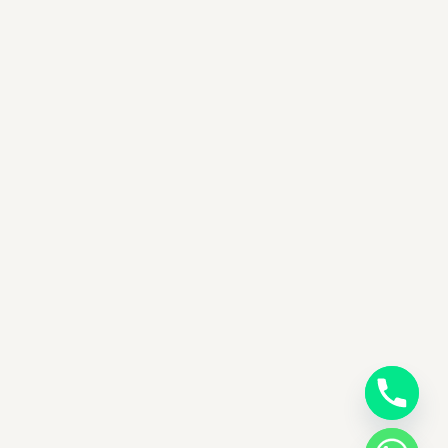
y
t
a
h
c
e