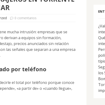
IAR
ENT
ized
0 comentarios
¿Va
 tiene mucha intrusión: empresas que se
int
o derivan a equipos sin formación,
Qué
estajo, precios anunciados sin relación
int
s son las señales que separan a una empresa
Per
.
pol
típi
Seg
rado por teléfono
los
Bom
decirle el total por teléfono porque conoce
Tor
 «depende», «a partir de» o «cuando llegue»,
imp